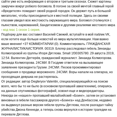
сайте уже есть информация о втором и третьем сезонах. Сюжет картины
закручен вокруг робкого богомола. В погоне за своей мечтой главный герой
«Вредителя» покидает своей родной городок. Он держит путь в большой
мегаполис, чтобы присоединиться к местной полиции. Здесь он своими
глазами увидел всю жестокость окружающего мира. Богомол столкнулся с
пьянством, наркоманией, бандитизмом и другими реалиями жестокого мира
-
код гиас 1 сезон 1 серия
.
Подборку для вас составил Василий Свежий, вступайте в мой паблик VK,
если хотите еще больше новостей из мира мультипликации. Нам важно
ваше мнение! +3? КОММЕНТАРИИ (0). Комментировать. ГРАЖДАНСКАЯ
ЖУРНАЛИСТИКАИСТОРИЯ. 00319. Блогер расследовал гибель Зинаиды
Колмогоровой из группы Игоря Дятлова. Small 1f30305780. 29 августа 2019,
12:54. Валентин Дегтерёв, гражданский журналист. Зинаида Колмогорова.
Зинаида Колмогорова. 24СМИ. В Госдуме ответили на вызывающее
заявление президента Грузии. 24СМИ. Песков прокомментировал
сообщения о продавце мороженого. 24СМИ. Воры напали на олигарха, но
проходящая девушка не растерялась.
От редакции: автор Degteryov Valentin, специализирующийся на поиске
всего, чего бы то ни было (в основном пропавшей авиатехники), опираясь
на данные спутниковых фотографий, освоил еще и видеоредакторы.
Некогда он «нашел» пропавший малайзийский «Боинг», затем он установил
виновных в гибели пассажиров другого «Боинга» над Донбассом, недавно
он выдвинул разные версии гибели группы Дятлова, после разгадал тайну
убийства Джона Кеннеди, а теперь снова вернулся к истории трагедии на
перевале Дятлова.