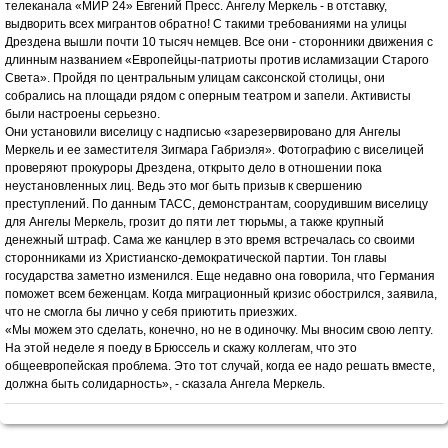
телеканала «МИР 24» Евгений Пресс. Ангелу Меркель - в отставку,
выдворить всех мигрантов обратно! С такими требованиями на улицы
Дрездена вышли почти 10 тысяч немцев. Все они - сторонники движения с
длинным названием «Европейцы-патриоты против исламизации Старого
Света». Пройдя по центральным улицам саксонской столицы, они
собрались на площади рядом с оперным театром и запели. Активисты
были настроены серьезно.
Они установили виселицу с надписью «зарезервировано для Ангелы
Меркель и ее заместителя Зигмара Габриэля». Фотографию с виселицей
проверяют прокуроры Дрездена, открыто дело в отношении пока
неустановленных лиц. Ведь это мог быть призыв к свершению
преступлений. По данным ТАСС, демонстрантам, соорудившим виселицу
для Ангелы Меркель, грозит до пяти лет тюрьмы, а также крупный
денежный штраф. Сама же канцлер в это время встречалась со своими
сторонниками из Христианско-демократической партии. Тон главы
государства заметно изменился. Еще недавно она говорила, что Германия
поможет всем беженцам. Когда миграционный кризис обострился, заявила,
что не смогла бы лично у себя приютить приезжих.
«Мы можем это сделать, конечно, но не в одиночку. Мы вносим свою лепту.
На этой неделе я поеду в Брюссель и скажу коллегам, что это
общеевропейская проблема. Это тот случай, когда ее надо решать вместе,
должна быть солидарность», - сказала Ангела Меркель.