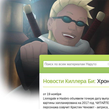
Новости Киллера Би:
Хрон
от 19 ноября
Lionsgate и Hasbro объявили точную дату выпу
картины запланирована на 2017 год. ЧИТАЙТЕ 
персонажа озвучит Кристин Ченовет - актриса,