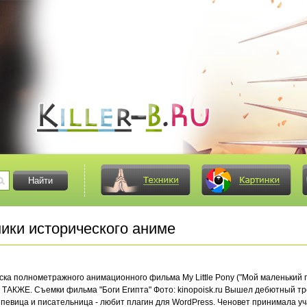
ики исторического аниме
ска полнометражного анимационного фильма My Little Pony ("Мой маленький п
ТАКЖЕ. Съемки фильма "Боги Египта" Фото: kinopoisk.ru Вышел дебютный тр
 певица и писательница - любит плагин для WordPress. Ченовет принимала учас