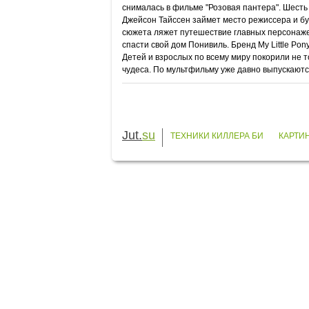
снималась в фильме "Розовая пантера". Шесть
Джейсон Тайссен займет место режиссера и буд
сюжета ляжет путешествие главных персонажей
спасти свой дом Понивиль. Бренд My Little Pon
Детей и взрослых по всему миру покорили не т
чудеса. По мультфильму уже давно выпускаются
Jut.
su
ТЕХНИКИ КИЛЛЕРА БИ
КАРТИ