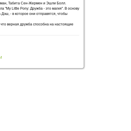
ибман, Табита Сен-Жермен и Эшли Болл.
My Little Pony: Дружба - это магия". В основу
Дэш, - в которое они отправятся, чтобы
, что верная дружба способна на настоящие
И