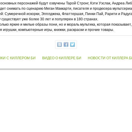
 основных персонажей будут озвучены Тарой Стронг, Кэти Уэслак, Андреа Л
ет снимать по сценарию Меган Маккарти, писателя и продюсера мультсериала "
: Сумеречной искорки, Эпплджека, Флаттершая, Пинки Пай, Рарити и Радуга 
y существует уже более 30 лет и популярен в 180 странах.
олько яркие и милые образы пони, но и мораль мультика, которая показывает
 игрушки, компьютерные игры, книжки, раскраски и прочие товары.
НКИ С КИЛЛЕРОМ БИ
ВИДЕО О КИЛЛЕРЕ БИ
НОВОСТИ ОТ КИЛЛЕРА Б